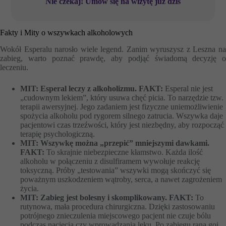
Nie czekaj! Umów się na wizytę już dziś
Fakty i Mity o wszywkach alkoholowych
Wokół Esperalu narosło wiele legend. Zanim wyruszysz z Leszna na
zabieg, warto poznać prawdę, aby podjąć świadomą decyzję o
leczeniu.
MIT: Esperal leczy z alkoholizmu.
FAKT:
Esperal nie jest
„cudownym lekiem”, który usuwa chęć picia. To narzędzie tzw.
terapii awersyjnej. Jego zadaniem jest fizyczne uniemożliwienie
spożycia alkoholu pod rygorem silnego zatrucia. Wszywka daje
pacjentowi czas trzeźwości, który jest niezbędny, aby rozpocząć
terapię psychologiczną.
MIT: Wszywkę można „przepić” mniejszymi dawkami.
FAKT:
To skrajnie niebezpieczne kłamstwo. Każda ilość
alkoholu w połączeniu z disulfiramem wywołuje reakcję
toksyczną. Próby „testowania” wszywki mogą skończyć się
poważnym uszkodzeniem wątroby, serca, a nawet zagrożeniem
życia.
MIT: Zabieg jest bolesny i skomplikowany.
FAKT:
To
rutynowa, mała procedura chirurgiczna. Dzięki zastosowaniu
potrójnego znieczulenia miejscowego pacjent nie czuje bólu
podczas nacięcia czy wprowadzania leku. Po zabiegu rana goi