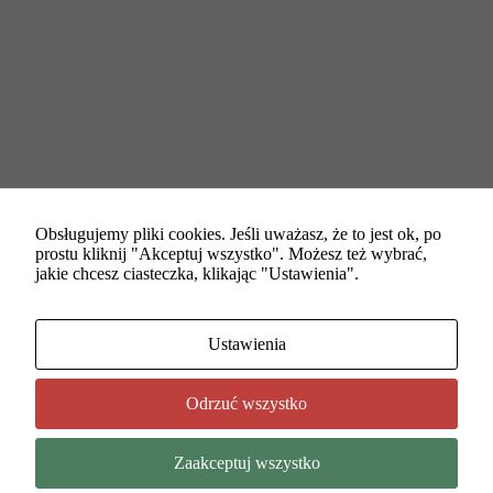
nie są
opcjonalne. Są
one potrzebne
do
funkcjonowania
strony
internetowej.
Statystyka
Abyśmy mogli
Obsługujemy pliki cookies. Jeśli uważasz, że to jest ok, po
poprawić
prostu kliknij "Akceptuj wszystko". Możesz też wybrać,
funkcjonalność
jakie chcesz ciasteczka, klikając "Ustawienia".
i strukturę
strony
internetowej,
ODOKLINIKA
Ustawienia
na podstawie
Rumcajsa 2A 60-189 Poznań
tego, jak
Woj. wielkopolskie, Polska
strona jest
Odrzuć wszystko
używana.
NIP: 9720349215
www.odoklinika.pl
Zaakceptuj wszystko
kontakt@odoklinika.pl
Marketing