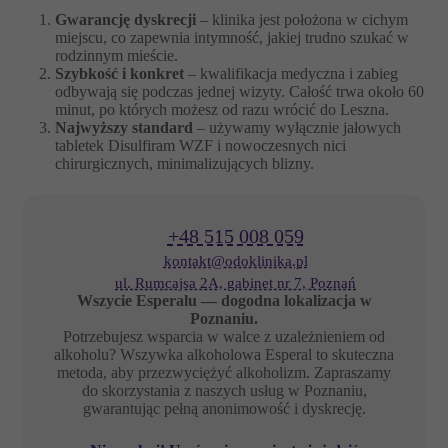
Gwarancję dyskrecji
– klinika jest położona w cichym
miejscu, co zapewnia intymność, jakiej trudno szukać w
rodzinnym mieście.
Szybkość i konkret
– kwalifikacja medyczna i zabieg
odbywają się podczas jednej wizyty. Całość trwa około 60
minut, po których możesz od razu wrócić do Leszna.
Najwyższy standard
– używamy wyłącznie jałowych
tabletek Disulfiram WZF i nowoczesnych nici
chirurgicznych, minimalizujących blizny.
+48 515 008 059
kontakt@odoklinika.pl
ul. Rumcajsa 2A, gabinet nr 7, Poznań
Wszycie Esperalu — dogodna lokalizacja w
Poznaniu.
Potrzebujesz wsparcia w walce z uzależnieniem od
alkoholu? Wszywka alkoholowa Esperal to skuteczna
metoda, aby przezwyciężyć alkoholizm. Zapraszamy
do skorzystania z naszych usług w Poznaniu,
gwarantując pełną anonimowość i dyskrecję.