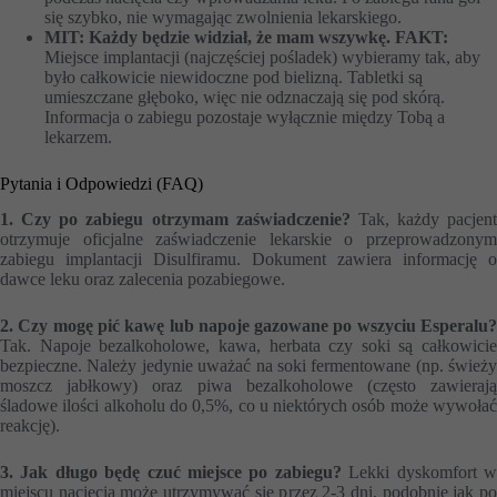
się szybko, nie wymagając zwolnienia lekarskiego.
MIT: Każdy będzie widział, że mam wszywkę.
FAKT:
Miejsce implantacji (najczęściej pośladek) wybieramy tak, aby
było całkowicie niewidoczne pod bielizną. Tabletki są
umieszczane głęboko, więc nie odznaczają się pod skórą.
Informacja o zabiegu pozostaje wyłącznie między Tobą a
lekarzem.
Pytania i Odpowiedzi (FAQ)
1. Czy po zabiegu otrzymam zaświadczenie?
Tak, każdy pacjent
otrzymuje oficjalne zaświadczenie lekarskie o przeprowadzonym
zabiegu implantacji Disulfiramu. Dokument zawiera informację o
dawce leku oraz zalecenia pozabiegowe.
2. Czy mogę pić kawę lub napoje gazowane po wszyciu Esperalu?
Tak. Napoje bezalkoholowe, kawa, herbata czy soki są całkowicie
bezpieczne. Należy jedynie uważać na soki fermentowane (np. świeży
moszcz jabłkowy) oraz piwa bezalkoholowe (często zawierają
śladowe ilości alkoholu do 0,5%, co u niektórych osób może wywołać
reakcję).
3. Jak długo będę czuć miejsce po zabiegu?
Lekki dyskomfort 
miejscu nacięcia może utrzymywać się przez 2-3 dni, podobnie jak po