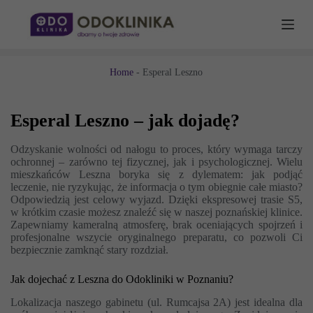
P
r
z
e
j
Home
-
Esperal Leszno
d
ź
d
o
Esperal Leszno – jak dojadę?
t
r
Odzyskanie wolności od nałogu to proces, który wymaga tarczy
e
ochronnej – zarówno tej fizycznej, jak i psychologicznej. Wielu
ś
mieszkańców Leszna boryka się z dylematem: jak podjąć
c
leczenie, nie ryzykując, że informacja o tym obiegnie całe miasto?
i
Odpowiedzią jest celowy wyjazd. Dzięki ekspresowej trasie S5,
w krótkim czasie możesz znaleźć się w naszej poznańskiej klinice.
Zapewniamy kameralną atmosferę, brak oceniających spojrzeń i
profesjonalne wszycie oryginalnego preparatu, co pozwoli Ci
bezpiecznie zamknąć stary rozdział.
Jak dojechać z Leszna do Odokliniki w Poznaniu?
Lokalizacja naszego gabinetu (ul. Rumcajsa 2A) jest idealna dla