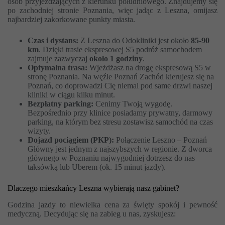
osób przyjeżdżających z kierunku południowego. Znajdujemy się
po zachodniej stronie Poznania, więc jadąc z Leszna, omijasz
najbardziej zakorkowane punkty miasta.
Czas i dystans:
Z Leszna do Odokliniki jest około
85-90
km
. Dzięki trasie ekspresowej S5 podróż samochodem
zajmuje zazwyczaj
około 1 godziny
.
Optymalna trasa:
Wjeżdżasz na drogę ekspresową S5 w
stronę Poznania. Na węźle Poznań Zachód kierujesz się na
Poznań, co doprowadzi Cię niemal pod same drzwi naszej
kliniki w ciągu kilku minut.
Bezpłatny parking:
Cenimy Twoją wygodę.
Bezpośrednio przy klinice posiadamy prywatny, darmowy
parking, na którym bez stresu zostawisz samochód na czas
wizyty.
Dojazd pociągiem (PKP):
Połączenie Leszno – Poznań
Główny jest jednym z najszybszych w regionie. Z dworca
głównego w Poznaniu najwygodniej dotrzesz do nas
taksówką lub Uberem (ok. 15 minut jazdy).
Dlaczego mieszkańcy Leszna wybierają nasz gabinet?
Godzina jazdy to niewielka cena za święty spokój i pewność
medyczną. Decydując się na zabieg u nas, zyskujesz: