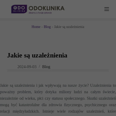
P
r
z
e
j
Home
-
Blog
-
Jakie są uzależnienia
d
ź
d
o
t
r
Jakie są uzależnienia
e
ś
c
2024-09-03
Blog
i
Jakie są uzależnienia i jak wpływają na nasze życie? Uzależnienia to
poważny problem, który dotyka miliony ludzi na całym świecie,
niezależnie od wieku, płci czy statusu społecznego. Skutki uzależnień
mogą być katastrofalne dla zdrowia fizycznego, psychicznego oraz
relacji międzyludzkich. Istnieje wiele rodzajów uzależnień, które