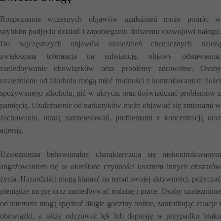
Rozpoznanie wczesnych objawów uzależnień może pomóc w
szybkim podjęciu działań i zapobieganiu dalszemu rozwojowi nałogu.
Do najczęstszych objawów uzależnień chemicznych należą
zwiększona tolerancja na substancję, objawy odstawienia,
zaniedbywanie obowiązków oraz problemy zdrowotne. Osoby
uzależnione od alkoholu mogą mieć trudności z kontrolowaniem ilości
spożywanego alkoholu, pić w ukryciu oraz doświadczać problemów z
pamięcią. Uzależnienie od narkotyków może objawiać się zmianami w
zachowaniu, utratą zainteresowań, problemami z koncentracją oraz
agresją.
Uzależnienia behawioralne charakteryzują się niekontrolowanym
angażowaniem się w określone czynności kosztem innych obszarów
życia. Hazardziści mogą kłamać na temat swojej aktywności, pożyczać
pieniądze na grę oraz zaniedbywać rodzinę i pracę. Osoby uzależnione
od internetu mogą spędzać długie godziny online, zaniedbując relacje i
obowiązki, a także odczuwać lęk lub depresję w przypadku braku