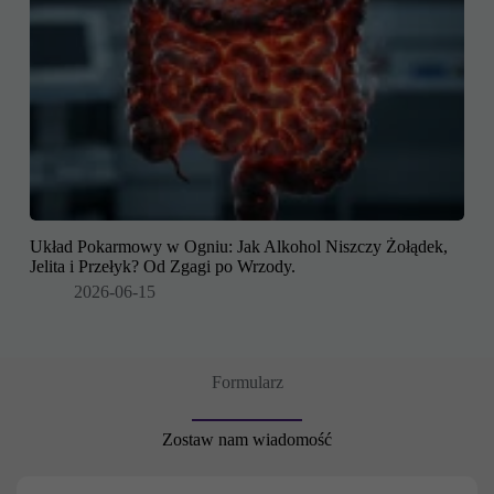
tego, jak
strona jest
używana.
Marketing
Udostępniając
swoje
zainteresowania i
zachowania
podczas
odwiedzania naszej
Układ Pokarmowy w Ogniu: Jak Alkohol Niszczy Żołądek,
strony, zwiększasz
Jelita i Przełyk? Od Zgagi po Wrzody.
szansę na
2026-06-15
zobaczenie
spersonalizowanych
treści i ofert.
Formularz
Zostaw nam wiadomość